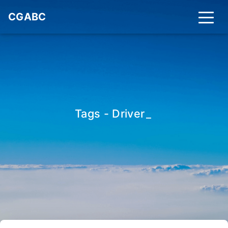
CGABC
Tags - Driver
_