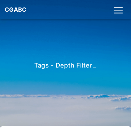
CGABC
Tags - Depth Filter
_