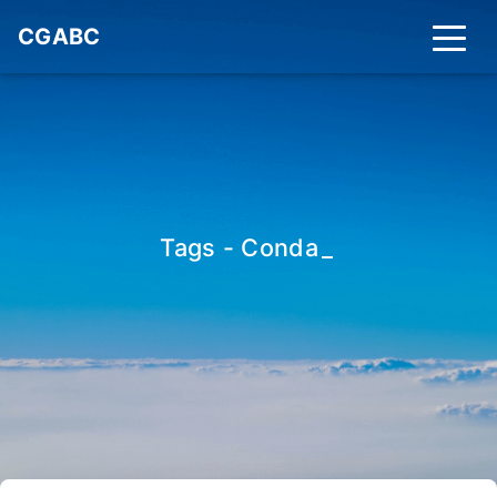
CGABC
Tags - Conda
_