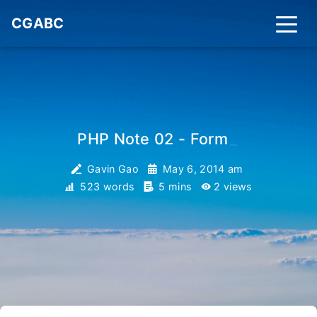
CGABC
PHP Note 02 - Form
_
Gavin Gao
May 6, 2014 am
523 words
5 mins
2
views