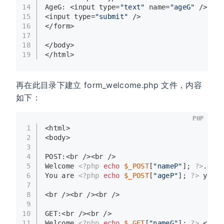
14
AgeG: <input type=
"text"
 name=
"ageG"
 />
15
<input type=
"submit"
 />
16
</form>
17
18
</body>
19
</html>
再在此目录下建立 form_welcome.php 文件，内容
如下：
PHP
1
<html>
2
<body>
3
4
POST:<br /><br />
5
Welcome 
<?php
echo
$_POST
[
"nameP"
]; 
?>
.<br 
6
You are 
<?php
echo
$_POST
[
"ageP"
]; 
?>
 years
7
8
<br /><br /><br />
9
10
GET:<br /><br />
11
Welcome 
<?php
echo
$_GET
[
"nameG"
]; 
?>
.<br /