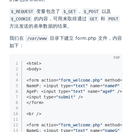
变量包含了
，
以及
$_REQUEST
$_GET
$_POST
的内容，可用来取得通过
和
$_COOKIE
GET
POST
方法发送的表单数据的结果。
我们在
目录下建立 form.php 文件，内容
/var/www
如下：
PHP
1
<html>
2
<body>
3
4
<form action=
"form_welcome.php"
 method=
"pos
5
NameP: <input type=
"text"
 name=
"nameP"
 />
6
AgeP: <input type=
"text"
 name=
"ageP"
 />
7
<input type=
"submit"
 />
8
</form>
9
10
<br />
11
12
<form action=
"form_welcome.php"
 method=
"get
13
NameG: <input type=
"text"
 name=
"nameG"
 />