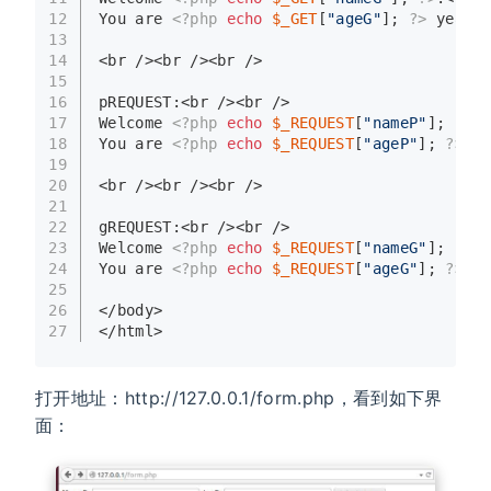
12
You are 
<?php
echo
$_GET
[
"ageG"
]; 
?>
 years 
13
14
<br /><br /><br />
15
16
pREQUEST:<br /><br />
17
Welcome 
<?php
echo
$_REQUEST
[
"nameP"
]; 
?>
.<
18
You are 
<?php
echo
$_REQUEST
[
"ageP"
]; 
?>
 ye
19
20
<br /><br /><br />
21
22
gREQUEST:<br /><br />
23
Welcome 
<?php
echo
$_REQUEST
[
"nameG"
]; 
?>
.<
24
You are 
<?php
echo
$_REQUEST
[
"ageG"
]; 
?>
 ye
25
26
</body>
27
</html>
打开地址：http://127.0.0.1/form.php，看到如下界
面：