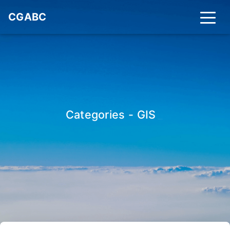
CGABC
Categories - GIS
_