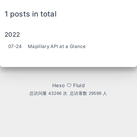
1 posts in total
2022
07-24
Mapillary API at a Glance
Hexo
Fluid
总访问量
43266
次
总访客数
29599
人