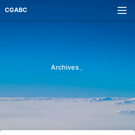
CGABC
Archives
_