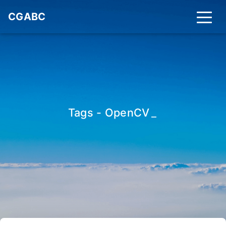
CGABC
Tags - OpenCV
_