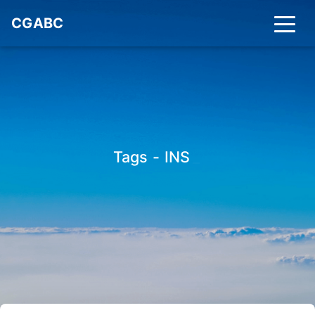
CGABC
Tags - INS
_