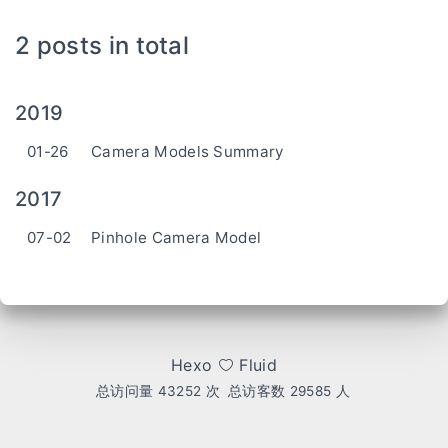
2 posts in total
2019
01-26
Camera Models Summary
2017
07-02
Pinhole Camera Model
Hexo
Fluid
总访问量
43252
次
总访客数
29585
人