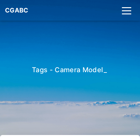
CGABC
Tags - Camera Model
_