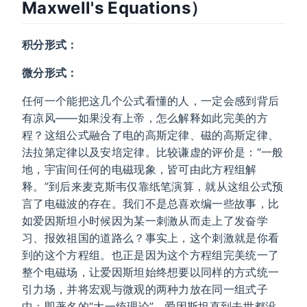
Maxwell's Equations）
积分形式：
微分形式：
任何一个能把这几个公式看懂的人，一定会感到背后
有凉风——如果没有上帝，怎么解释如此完美的方
程？这组公式融合了电的高斯定律、磁的高斯定律、
法拉第定律以及安培定律。比较谦虚的评价是：“一般
地，宇宙间任何的电磁现象，皆可由此方程组解
释。”到后来麦克斯韦仅靠纸笔演算，就从这组公式预
言了电磁波的存在。我们不是总喜欢编一些故事，比
如爱因斯坦小时候因为某一刺激从而走上了发奋学
习、报效祖国的道路么？事实上，这个刺激就是你看
到的这个方程组。也正是因为这个方程组完美统一了
整个电磁场，让爱因斯坦始终想要以同样的方式统一
引力场，并将宏观与微观的两种力放在同一组式子
中：即著名的“大一统理论”。爱因斯坦直到去世都没