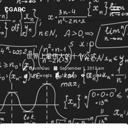
CGABC
世界上最伟大的十个公式
_
Gavin Gao
September 1, 2017 am
1.5k words
13 mins
65
views