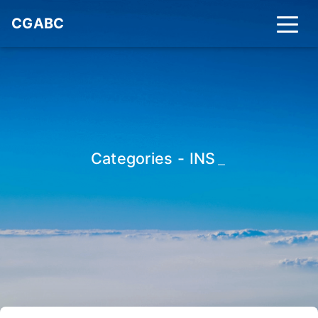
CGABC
Categories - INS
_